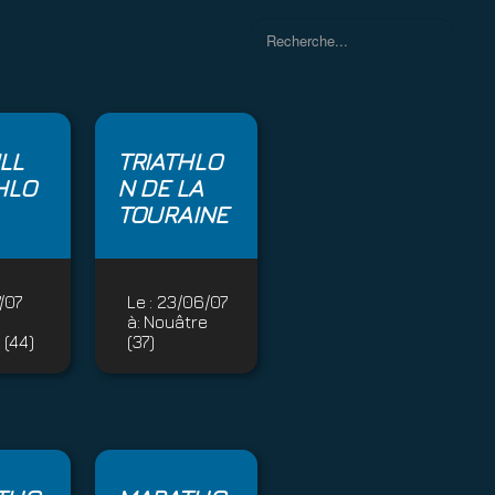
Rechercher
LL
TRIATHLO
HLO
N DE LA
TOURAINE
7/07
Le :
23/06/07
à:
Nouâtre
 (44)
(37)