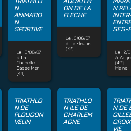
TRIATHLO
AQUATLH
MARA
N
ON DE LA
N REL
ANIMATIO
FLECHE
INTER
N
ENTRE
SPORTIVE
SES-F
Le :
3/06/07
à:
La Fleche
(72)
Le :
6/06/07
Le :
2/0
à:
La
à:
Ange
Chapelle
(49) - 
Basse Mer
Maine
(44)
TRIATHLO
TRIATHLO
TRIAT
N DE
N ILE DE
N DE 
PLOUGON
CHARLEM
GILLE
VELIN
AGNE
CROIX
VIE