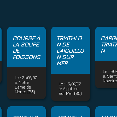
COURSE À
TRIATHLO
CARGI
LA SOUPE
N DE
TRIAT
DE
L'AIGUILLO
N
POISSONS
N SUR
MER
Le :
7/0
à:
Saint
Le :
21/07/07
Nazaire
à:
Notre
Le :
15/07/07
Dame de
à:
Aiguillon
Monts (85)
sur Mer (85)