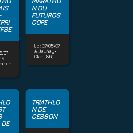
THO
MARATHO
AIS
N DU
-
FUTUROS
PRI
COPE
FSE
Le :
27/05/07
à:
Jaunay-
6/07
Clan (86)
rs
Lac de
HLO
TRIATHLO
ST
N DE
S
CESSON
 DE