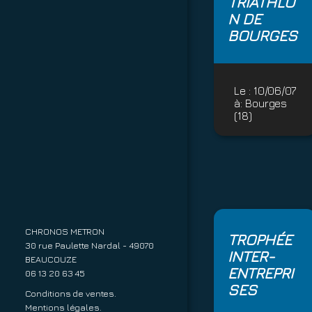
TRIATHLO
N DE
BOURGES
Le :
10/06/07
à:
Bourges
(18)
CHRONOS METRON
TROPHÉE
30 rue Paulette Nardal - 49070
INTER-
BEAUCOUZE
ENTREPRI
06 13 20 63 45
SES
Conditions de ventes.
Mentions légales.