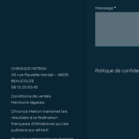
Message
*
CHRONOS METRON
Politique de confiden
30 rue Paulette Nardal - 49070
BEAUCOUZE
06 13 20 63 45
Conditions de ventes.
Mentions légales.
Chronos Metron transmet les
résultats à la Fédération
Française d'Athlétisme qui les
publiera sur
athle.fr
.
Tous les participants souhaitant