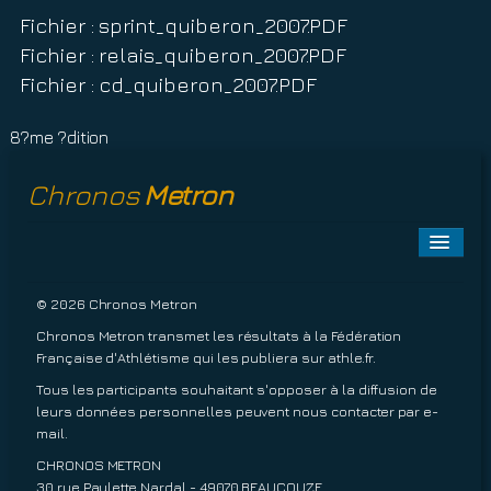
Fichier : sprint_quiberon_2007.PDF
Fichier : relais_quiberon_2007.PDF
Fichier : cd_quiberon_2007.PDF
8?me ?dition
Chronos
Metron
Toggle
Naviga
A PROPOS
© 2026 Chronos Metron
Chronos Metron transmet les résultats à la Fédération
EPREUVES À VENIR
Française d'Athlétisme qui les publiera sur
athle.fr
.
Tous les participants souhaitant s'opposer à la diffusion de
EPREUVES TERMINÉES
leurs données personnelles peuvent nous contacter par
e-
mail
.
INSCRIPTIONS
CHRONOS METRON
30 rue Paulette Nardal - 49070 BEAUCOUZE