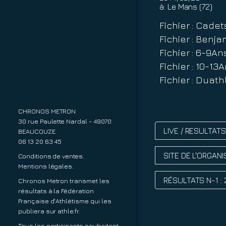
à:
Le Mans (72)
Fichier : Cade
Fichier : Benj
Fichier : 6-9A
Fichier : 10-1
Fichier : Dua
CHRONOS METRON
30 rue Paulette Nardal - 49070
LIVE / RESULTAT
BEAUCOUZE
06 13 20 63 45
SITE DE L'ORGAN
Conditions de ventes.
Mentions légales.
RÉSULTATS N-1 :
Chronos Metron transmet les
résultats à la Fédération
Française d'Athlétisme qui les
publiera sur
athle.fr
.
Tous les participants souhaitant