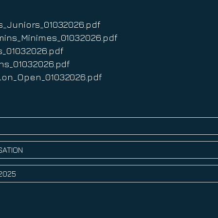
ts_Juniors_01032026.pdf
amins_Minimes_01032026.pdf
ns_01032026.pdf
3Ans_01032026.pdf
thlon_Open_01032026.pdf
S
ISATION
 2025