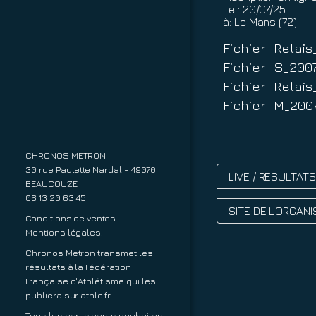
Le :
20/07/25
à:
Le Mans (72)
Fichier : Rela
Fichier : S_20
Fichier : Rela
Fichier : M_20
CHRONOS METRON
30 rue Paulette Nardal - 49070
LIVE / RESULTAT
BEAUCOUZE
06 13 20 63 45
SITE DE L'ORGAN
Conditions de ventes.
Mentions légales.
Chronos Metron transmet les
résultats à la Fédération
Française d'Athlétisme qui les
publiera sur
athle.fr
.
Tous les participants souhaitant