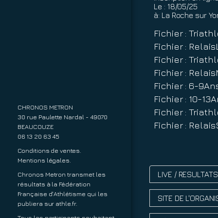
Le :
18/05/25
à:
La Roche sur Yo
Fichier : Triat
Fichier : Relai
Fichier : Tria
Fichier : Rela
Fichier : 6-9A
Fichier : 10-1
CHRONOS METRON
Fichier : Tria
30 rue Paulette Nardal - 49070
Fichier : Rela
BEAUCOUZE
06 13 20 63 45
Conditions de ventes.
Mentions légales.
LIVE / RESULTAT
Chronos Metron transmet les
résultats à la Fédération
Française d'Athlétisme qui les
SITE DE L'ORGAN
publiera sur
athle.fr
.
Tous les participants souhaitant